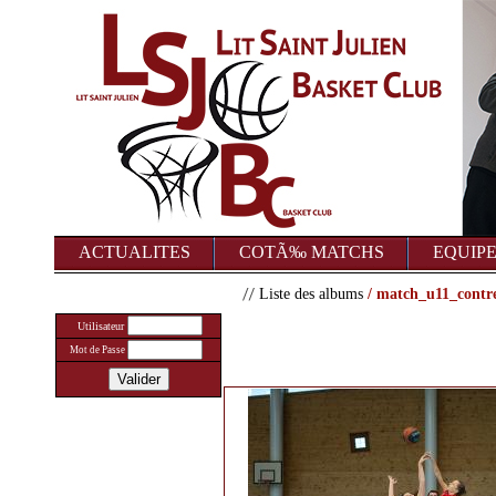
ACTUALITES
COTÃ‰ MATCHS
EQUIP
Liste des albums
/ match_u11_contr
Utilisateur
Mot de Passe