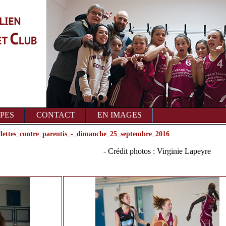
PES
CONTACT
EN IMAGES
ettes_contre_parentis_-_dimanche_25_septembre_2016
- Crédit photos : Virginie Lapeyre