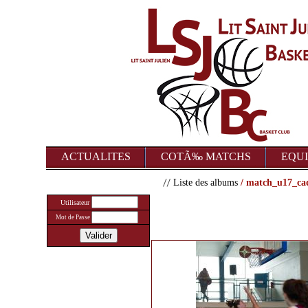
ACTUALITES
COTÃ‰ MATCHS
EQUI
Liste des albums
/ match_u17_cad
Utilisateur
Mot de Passe