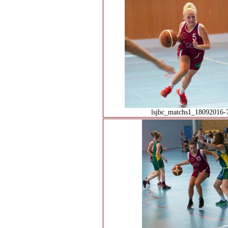
lsjbc_matchs1_18092016-